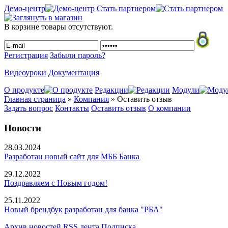
Демо-центр
Стать партнером
В корзине товары отсутствуют.
Регистрация
Забыли пароль?
Видеоуроки
Документация
О продукте
Редакции
Модули
Главная страница
»
Компания
»
Оставить отзыв
Задать вопрос
Контакты
Оставить отзыв
О компании
Новости
28.03.2024
Разработан новый сайт для МББ Банка
29.12.2022
Поздравляем с Новым годом!
25.11.2022
Новый брендбук разработан для банка "РБА"
Архив новостей
RSS лента
Подписка