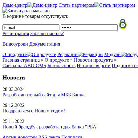
Демо-центр
Стать партнером
В корзине товары отсутствуют.
Регистрация
Забыли пароль?
Видеоуроки
Документация
О продукте
Редакции
Модули
Главная страница
»
О продукте
»
Новости продукта
»
Сайты на ABO.CMS
Безопасность
История версий
Подписка н
Новости
28.03.2024
Разработан новый сайт для МББ Банка
29.12.2022
Поздравляем с Новым годом!
25.11.2022
Новый брендбук разработан для банка "РБА"
Архив новостей
RSS лента
Подписка