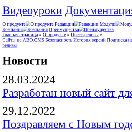
Видеоуроки
Документаци
О продукте
Редакции
Модули
Компания
Преимущества
Главная страница
»
О продукте
»
Пресс-релизы
»
Сайты на ABO.CMS
Безопасность
История версий
Подписка н
релизы
Новости
28.03.2024
Разработан новый сайт д
29.12.2022
Поздравляем с Новым год