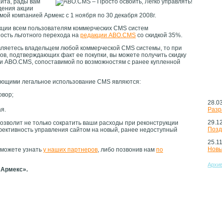
йта, рады вам
дения акции
мой компанией Армекс с 1 ноября по 30 декабря 2008г.
акции всем пользователям коммерческих CMS систем
ость льготного перехода на
редакции ABO.CMS
со скидкой 35%.
являетесь владельцем любой коммерческой CMS системы, то при
в, подтверждающих факт ее покупки, вы можете получить скидку
и ABO.CMS, сопоставимой по возможностям с ранее купленной
ающими легальное использование CMS являются:
овор;
28.0
Нов
я.
Разр
29.1
позволит не только сократить ваши расходы при реконструкции
Позд
фективность управления сайтом на новый, ранее недоступный
25.1
Новы
 можете узнать
у наших партнеров
, либо позвонив нам
по
Архив
«Армекс».