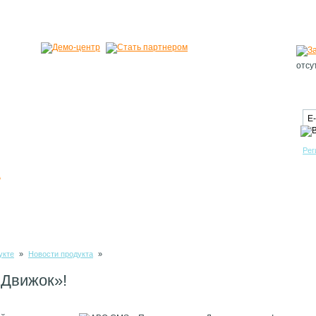
отсу
Рег
укте
»
Новости продукта
»
 Движок»!