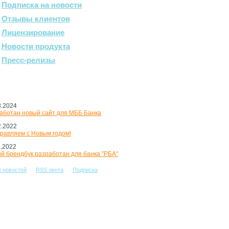
Подписка на новости
Отзывы клиентов
Лицензирование
Новости продукта
Пресс-релизы
3.2024
ости
аботан новый сайт для МББ Банка
2.2022
равляем с Новым годом!
1.2022
й брендбук разработан для банка "РБА"
 новостей
RSS лента
Подписка