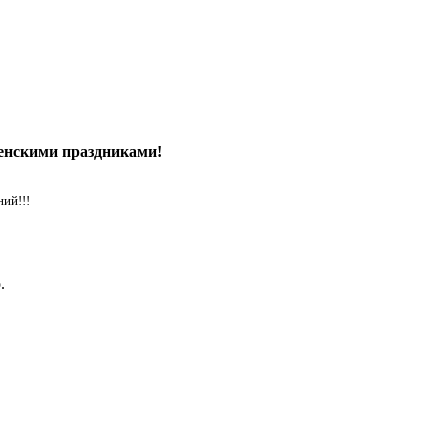
енскими праздниками!
ий!!!
.