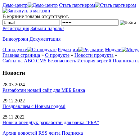
Демо-центр
Стать партнером
В корзине товары отсутствуют.
Регистрация
Забыли пароль?
Видеоуроки
Документация
О продукте
Редакции
Модули
Главная страница
»
О продукте
»
Новости продукта
»
Сайты на ABO.CMS
Безопасность
История версий
Подписка н
Новости
28.03.2024
Разработан новый сайт для МББ Банка
29.12.2022
Поздравляем с Новым годом!
25.11.2022
Новый брендбук разработан для банка "РБА"
Архив новостей
RSS лента
Подписка